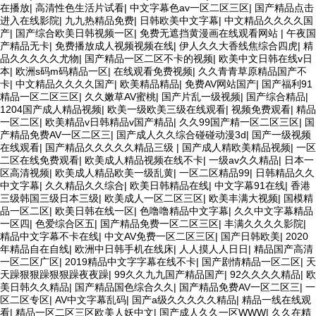
在播放
|
高清性色生活片试看
|
中文字幕色av一区二区三区
|
国产精品点击
进入在线影院
|
九九热精品免费
|
日韩欧美中文字幕
|
中文精品久久久久国
产
|
国产综合欧美日韩视频一区
|
免费无遮挡黄漫画在线观看网站
|
午夜国
产精品无卡
|
免费播放成人视频视频在线
|
伊人久久大香线焦综合四虎
|
精
品久久久久久尤物
|
国产精品一区二区不卡的视频
|
欧美中文日韩在线v日
本
|
欧洲s码m码精品一区
|
在线观看免费视频
|
久久青青草原精品国产不
卡
|
中文精品久久久久国产
|
欧美精品精品
|
免费AV网站国产
|
国产福利91
精品一区二区三区
|
久久嫩草AV蜜桃
|
国产片乱一级视频
|
国产综合精品
|
1204国产成人精品视频
|
欧美一级欧美三级在线观看
|
视频免费观看
|
精品
一区二区
|
欧美精品v日韩精品v国产精品
|
久久99国产精一区二区三区
|
国
产精品免费AV一区二区三
|
国产成人久久综合碰碰动漫3d
|
国产一级视频
在线观看
|
国产精品久久久久久精品三级
|
国产成人精欧美精品视频
|
一区
二区在线免费观看
|
欧美成人精品视频在线不卡
|
一级av久久精品
|
日本一
区高清视频
|
欧美成人精品欧美一级乱黄
|
一区二区精品99
|
日韩精品久久
中文字幕
|
久久精品久久综合
|
欧美日韩精品在线
|
中文字幕91在线
|
香港
三级韩国三级日本三级
|
欧美成人一区二区三区
|
欧美丰满大视频
|
国模精
品一区二区
|
欧美日韩在线一区
|
色噜噜精品中文字幕
|
久久中文字幕精品
一区四
|
色爱综合区五
|
国产精品免费一区二区三区
|
丰满久久久久影院
|
精品中文字幕不卡在线
|
中文AV免费一区二区三区
|
国产日韩欧美
|
2020
年精品自在自线
|
欧洲中日韩手机在线床
|
人人摸人人日日
|
精品国产高清
一区二区广区
|
2019精品中文字字幕在线不卡
|
国产剧情精品一区二区
|
天
天躁狠狠躁狠狠躁夜夜躁
|
99久久九九国产精品国产
|
92久久久久精品
|
欧
美日韩久久精品
|
国产精品国色综合久久
|
国产精品免费AV一区二区三
|
一
区二区专区
|
AV中文字幕乱码
|
国产a级久久久久久精品
|
精品一线在线观
看
|
精品一区二区三区欧美人妖中文
|
国产成人久久一区WWW
|
久久在精