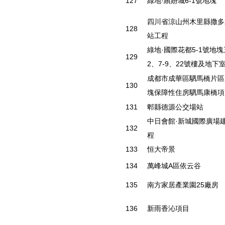
127
綠地·繽紛城6-1號地塊
四川省涼山州木里縣撒多
128
站工程
綠地·國際花都5-1號地塊
129
2、7-9、22號樓及地下
成都市成華區駟馬橋片區
130
塊保障性住房駟馬康橋項
131
郫縣德源公交場站
中日會館·新城國際廣場
132
程
133
恒大帝景
134
萬峰城A區依云谷
135
南方家居產業園25廠房
136
新雨香沁項目