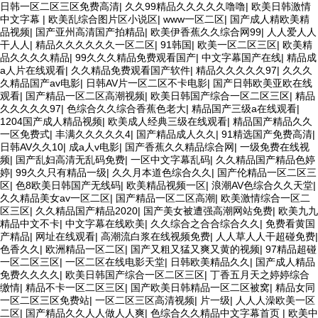
日韩一区二区三区免费高清
|
久久99精品久久久久久噜噜
|
欧美日韩激情
中文字幕
|
欧美乱综合图片区小说区
|
www一区二区
|
国产成人精欧美精
品视频
|
国产亚州高清国产拍精品
|
欧美伊香蕉久久综合网99
|
人人爱人人
干人人
|
精品久久久久久久一区二区
|
91韩国
|
欧美一区二区三区
|
欧美精
品久久久久精品
|
99久久久精品免费观看国产
|
中文字幕国产在线
|
精品成
a人片在线观看
|
久久精品免费观看国产软件
|
精品久久久久久97
|
久久久
久精品国产av电影
|
日韩AV片一区二区不卡电影
|
国产日韩欧美亚欧在线
观看
|
国产精品一区二区高潮视频
|
欧美日韩国产综合一区二区三区
|
精品
久久久久久97
|
色综合久久综合香蕉色老大
|
精品国产三级a在线观看
|
1204国产成人精品视频
|
欧美成人经典三级在线观看
|
精品国产精品久久
一区免费式
|
丰满久久久久久4
|
国产精品成人久久
|
91精选国产免费高清
|
日韩AV久久10
|
成a人v电影
|
国产香蕉久久精品综合网
|
一级免费在线视
频
|
国产乱妇高清无乱码免费
|
一区中文字幕乱码
|
久久精品国产精品色婷
婷
|
99久久只有精品一级
|
久久月本道色综合久久
|
国产伦精品一区二区三
区
|
色8欧美日韩国产无线码
|
欧美精品视频一区
|
浪潮AV色综合久久天堂
|
久久精品美女av一区二区
|
国产精品一区二区高潮
|
欧美激情综合一区二
区三区
|
久久精品国产精品2020
|
国产美女被遭强高潮网站免费
|
欧美九九
精品中文不卡
|
中文字幕在线欧美
|
久久综合之合合综合久久
|
免费看黄国
产精品
|
网址在线观看
|
高潮流白浆在线视频免费
|
人人草人人干超碰免费
|
色香久久
|
欧洲精品一区二区
|
国产又粗又猛又爽又黄的视频
|
97精品超碰
一区二区三区
|
一区二区在线电影天堂
|
日韩欧美精品久久
|
国产成人精品
免费久久久久
|
欧美日韩国产综合一区二区三区
|
丁香五月天之婷婷综合
缴情
|
精品不卡一区二区三区
|
国产欧美日韩精品一区二区被窝
|
精品女同
一区二区三区免费站
|
一区二区三区高清视频
|
片一级
|
人人人澡欧美一区
二区
|
国产精品久久人人做人人爽
|
色综合久久精品中文字幕首页
|
欧美中