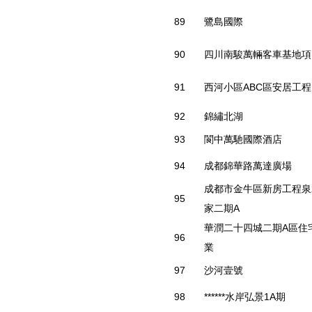
89
鷺島國際
90
四川南駿萬輛客車基地項
91
西河小區ABC區安居工程
92
錦繡北湖
93
閬中萬馳國際酒店
94
成都錦華路萬達廣場
成都市金牛區新房工程泉
95
家二期A
華潤二十四城二期A區住
96
業
97
沙河壹號
98
******水岸弘景1A期