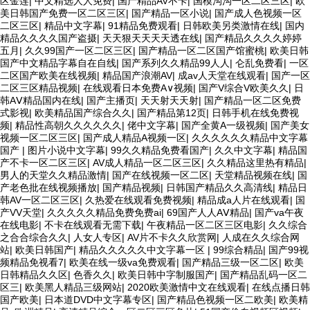
区金莲
|
中文精选人人免费
|
国产精品AV不卡
|
国模沟沟一区二区三区
|
欧
美日韩国产免费一区二区三区
|
国产精品一区小说
|
国产成人色视频一区
二区三区
|
精品中文字幕
|
91精品免费观看
|
日韩欧美另类激情在线
|
国内
精品久久久久国产盗摄
|
天天狠天天天天透在线
|
国产精品久久久久婷婷
五月
|
久久99国产一区二区三区
|
国产精品一区二区国产馆蜜桃
|
欧美日韩
国产中文精品字幕自在自线
|
国产系列久久精品99人人
|
仑乱免费看
|
一区
二区国产欧美在线视频
|
精品国产浪潮AV
|
成av人天堂在线观看
|
国产一区
二区三区精品视频
|
在线观看日本免费A∨视频
|
国产V综合V欧美久久
|
日
韩AⅤ精品国内在线
|
国产主播页
|
天天射天天射
|
国产精品一区二区免费
式影视
|
欧美精品国产综合久久
|
国产精品第12页
|
日韩手机在线免费视
频
|
精品性高朝久久久久久久
|
佬中文字幕
|
国产全黄A一级视频
|
国产美女
视频一区二区三区
|
国产成人精品A视频一区
|
久久久久久久精品中文字幕
国产
|
图片小说中文字幕
|
99久久精品免费看国产
|
久久中文字幕
|
精品国
产不卡一区二区三区
|
AV成人精品一区二区三区
|
久久精品这里热有精品
|
男人的天堂久久精品激情
|
国产在线视频一区二区
|
天堂精品视频在线
|
国
产老色批在线视频播放
|
国产精品视频
|
日韩国产精品久久高清线
|
精品日
韩AV一区二区三区
|
久热爱在线观看免费视频
|
精品成a人片在线观看
|
国
产VV天堂
|
久久久久久精品免费免费ai
|
69国产人人AⅤ精品
|
国产va午夜
在线电影
|
不卡在线观看无需下载
|
午夜精品一区二区三区电影
|
久久综合
之合合综合久久
|
人女人专区
|
AV片不卡久久欣赏网
|
人成在久久综合网
站
|
欧美日韩国产
|
精品久久久久久中文字幕一区
|
99综合精品
|
国产99视
频精品免视看7
|
欧美在线一级va免费观看
|
国产精品三级一区二区
|
欧美
日韩精品久久区
|
色香久久
|
欧美日韩中字制服国产
|
国产精品乱码一区二
区三
|
欧美黑人精品三级网站
|
2020欧美激情中文在线观看
|
在线点播日韩
国产欧美
|
日本道DVD中文字幕专区
|
国产精品色视频一区二欧美
|
欧美精