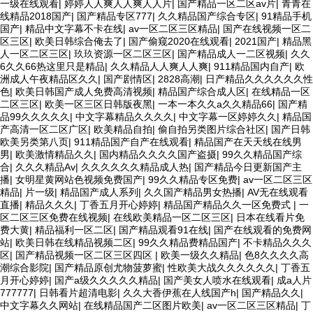
一级在线观看
|
婷婷人人爽人人爽人人片
|
国产精品一区二区av片
|
青青在
线精品2018国产
|
国产精品专区777
|
久久精品国产综合专区
|
91精品手机
国产
|
精品中文字幕不卡在线
|
av一区二区三区精品
|
国产在线视频一区二
区三区
|
欧美日韩综合俺去了
|
国产偷窥2020在线观看
|
2021国产
|
精品黑
人一区二区三区
|
玖玖资源一区二区三区
|
国产精品成人一二区视频
|
久久
6久久66热这里只是精品
|
久久精品人人爽人人爽
|
911精品国内自产
|
欧
洲成人午夜精品区久久
|
国产剧情区
|
2828高潮
|
日产精品久久久久久久性
色
|
欧美日韩国产成人免费高清视频
|
精品国产综合成人区
|
在线精品一区
二区三区
|
欧美一区三区日韩版夜黑
|
一本一本久久a久久精品66
|
国产精
品99久久久久久
|
中文字幕精品久久久久
|
中文字幕一区婷婷久久
|
精品国
产高清一区二区广区
|
欧美精品自拍
|
偷自拍另类图片综合社区
|
国产日韩
欧美另类第八页
|
911精品国产自产在线观看
|
精品国产在天天线在线男
男
|
欧美激情精品久久
|
国内精品久久久久国产盗摄
|
99久久精品国产综
合
|
久久久精品Av
|
久久久久久久精品成人热
|
国产精品今日更新国产主
播
|
女明星黄网站色视频免费国产
|
99久久精品专区免费
|
av一区二区三区
精品
|
片一级
|
精品国产成人系列
|
久久国产精品男女热播
|
AV无在线观看
直播
|
精品久久久
|
丁香五月开心婷婷
|
精品国产精品久久一区免费式
|
一
区二区三区免费在线视频
|
在线欧美精品一区二区三区
|
日本在线看片免
费大黄
|
精品福利一区二区
|
国产精品观看91在线
|
国产在线观看的免费网
站
|
欧美日韩在线精品视频二区
|
99久久精品费精品国产
|
不卡精品久久久
区
|
国产精品视频一区二区三区四区
|
欧美一级久久精品
|
色8久久久久高
潮综合影院
|
国产精品原创尤物菠萝蜜
|
性欧美大战久久久久久久
|
丁香五
月开心婷婷
|
国产a级久久久久久精品
|
国产美女人喷水在线观看
|
成a人片
777777
|
日韩看片超清电影
|
久久大香伊蕉在人线国产h
|
国产精品久久
|
中文字幕久久网站
|
在线精品国产二区图片欧美
|
av一区二区三区精品
|
丁