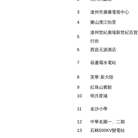
3
達州市廣播電視中心
4
樂山濱江怡景
達州世紀廣場新世紀百貨
5
行街
6
西昌元源酒店
7
葫蘆壩水電站
8
芙華·新大陸
9
紅珠山賓館
10
明月星城
11
金沙小學
12
中華名園一、二期
13
石棉500KV變電站