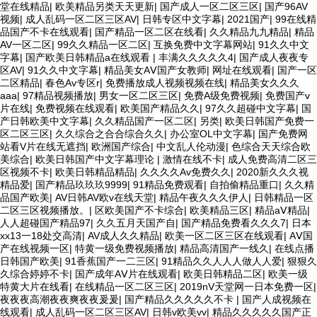
堂在线精品
|
欧美精品另类天天更新
|
国产成人一区二区三区
|
国产96AV
视频
|
成人乱码一区二区三区AV
|
日韩专区中文字幕
|
2021国产
|
99在线精
品国产不卡在线观看
|
国产精品一区二区在线看
|
久久精品九九精品
|
精品
AV一区二区
|
99久久精品一区二区
|
互换免费中文字幕网站
|
91久久中文
字幕
|
国产欧美日韩精品a在线观看
|
丰满久久久久久4
|
国产成人夜夜专
区AV
|
91久久中文字幕
|
精品美女AⅤ国产女教师
|
网址在线观看
|
国产一区
二区精品
|
春色Av专区r
|
免费播放成人视频视频在线
|
精品美女久久久
aaa
|
97精品视频播放
|
男女一区二区三区
|
免费A级免费视频
|
免费国产v
片在线
|
免费视频在线观看
|
欧美国产精品久久
|
97久久超碰中文字幕
|
国
产日韩欧美中文字幕
|
久久精品国产一区二区
|
另类
|
欧美日韩国产免费一
区二区三区
|
久久综合之合合综合久久
|
办公室OL中文字幕
|
国产免费网
站看V片在线无遮挡
|
欧洲国产综合
|
中文乱人伦动漫
|
色综合天天综合欧
美综合
|
欧美日韩国产中文字幕理论
|
激情在线不卡
|
成人免费高清二区三
区视频不卡
|
欧美日韩精品精品
|
久久久久Av免费久久
|
2020新久久久视
精品爱
|
国产精品玖玖玖9999
|
91精品免费观看
|
自拍偷精品重口
|
久久精
品国产欧美
|
AV日韩AV欧v在线天堂
|
精品午夜久久久伊人
|
日韩精品一区
二区三区视频播放。
|
区欧美国产不卡综合
|
欧美精品三区
|
精品aⅤ精品
|
人人超碰国产精品97
|
久久五月天国产自
|
国产精品免费看久久久7
|
日本
xx13一18处交高清
|
AV成人久久精品
|
欧美一区二区三区在线观看
|
AⅤ国
产在线视频一区
|
特黄一级免费视频播放
|
精品高清国产一线久
|
在线点播
日韩国产欧美
|
91香蕉国产一二三区
|
91精品久久人人人做人人爱
|
狠狠久
久综合婷婷不卡
|
国产成年AⅤ片在线观看
|
欧美日韩精品二区
|
欧美一级
特黄大片在线看
|
在线精品一区二区三区
|
2019nV天堂网一日本免费一区
|
夜夜夜高潮夜夜爽夜夜爰爰
|
国产精品久久久久久不卡
|
国产人成视频在
线观看
|
成人乱码一区二区三区AV
|
日韩v欧美vv
|
精品久久久久久国产正