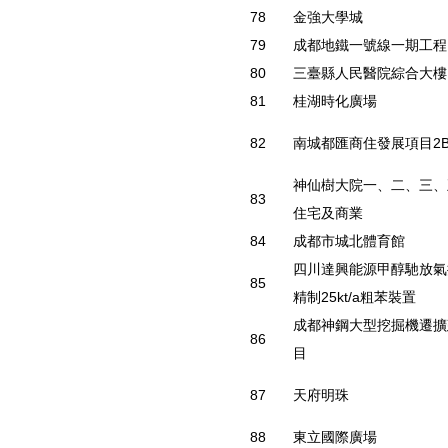
78
金強大學城
79
成都地鐵一號線一期工程
80
三臺縣人民醫院綜合大樓
81
桂湖時化廣場
82
南城都匯商住發展項目2
神仙樹大院一、二、三、
83
住宅及商業
84
成都市城北體育館
四川達興能源甲醇馳放氣
85
精制25kt/a粗苯裝置
成都神鋼大型挖掘機遷擴
86
目
87
天府明珠
88
東立國際廣場