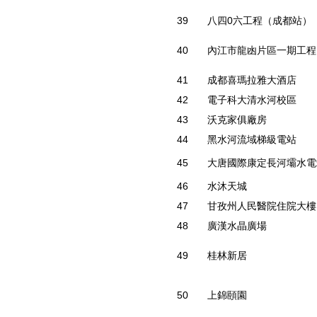
39
八四0六工程（成都站）
40
內江市龍凼片區一期工程
41
成都喜瑪拉雅大酒店
42
電子科大清水河校區
43
沃克家俱廠房
44
黑水河流域梯級電站
45
大唐國際康定長河壩水電
46
水沐天城
47
甘孜州人民醫院住院大樓
48
廣漢水晶廣場
49
桂林新居
50
上錦頤園