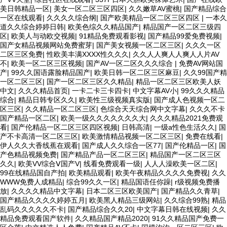
美日韩精品一区
|
美女一区二区三区四区
|
久久嫩草AV蜜桃
|
国产精品综合
一区在线观看
|
久久久久综合纲
|
国产欧美精品一区二区三区四区
|
一本久
道久久综合婷婷日韩
|
欧美色综久久精品国产
|
精品国产一区二区三级四
区
|
欧美人与动欧交视频
|
91精品免费观看影视
|
国产精品99爱免费视频
|
国产女精品视频网站免费蜜芽
|
国产美女视频一区二区三区
|
久久久一区
二区三区免费
|
性欧美丰满XXXX性久久久
|
久久人人爽人人爽人人片AV
不
|
欧美一区二区三区视频
|
国产AV一区二区久久久综合
|
免费AV网站国
产
|
99久久国语露脸精品国产
|
欧美日韩一区二区三区麻豆
|
久久99国产精
一区二区三区
|
国产一区二区三区久久精品
|
精品一区二区三区欧美人妖
中文
|
久久久精品首页
|
一卡二卡三卡四卡
|
中文字幕AV小
|
99久久久精品
综合
|
精品日韩专区久久
|
欧美性三级视频真实版
|
国产成人色视频一区二
区三区
|
久久精品一区二区三区
|
色综合天天综合网中文字幕
|
久久久不卡
国产精品一区二区
|
欧美一级久久久久久久久大
|
久久久精品2021免费观
看
|
国产伦精品一区二区三区四区视频
|
日韩高清
|
一级a性色生活久久
|
国
产不卡高清一区二区三区
|
欧美激情精品视频一区二区三区
|
免费在线看
|
伊人久久大香线蕉在观看
|
国产成人久久综合一区77
|
国产伦精品一区
|
国
产色精品视频免费
|
国产精品产品一区二区三区
|
精品国产一区二区三区
久久
|
欧美VV综合Ⅴ国产V
|
线看免费观看一级
|
人人人澡欧美一区二区
|
99在线精品国自产拍
|
欧美精品观看
|
欧美午夜精品久久久久免费视
|
久久
WWW免费人成精品
|
综合99久久一区
|
精品国语任你躁
|
r级视频免费播
放
|
久久久久精品中文字幕
|
日本二区三区欧美国产
|
国产精品久久青草
|
国产精品久久久久婷婷五月
|
欧美黑人精品三级网站
|
久久综合99熟
|
精品
乱码久久久久久不卡
|
国产精品综合久久20
|
中文字幕日韩在线视频
|
久久
精品免费观看国产软件
|
久久精品国产精品2020
|
91久久精品国产免费一