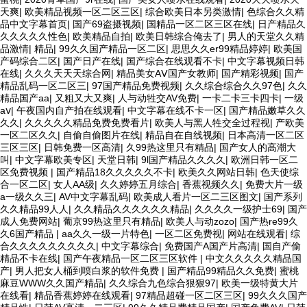
天爽
|
欧美精品视频一区二区三区
|
综合欧美日本另类激情
|
色综合久久精
品中文字幕首页
|
国产69盗摄视频
|
国精品一区二区三区在线
|
日产精品久
久久久久久性色
|
欧美精品自拍
|
欧美日韩综合俺去了
|
男人的天堂久久精
品激情
|
精品
|
99久久国产精品一区二区
|
思思久久er99精品婷婷
|
欧美国
产码综合二区
|
国产日产在线
|
国产综合在线观看不卡
|
中文字幕视频日韩
在线
|
久久久天天天综合网
|
精品美女AⅤ国产女教师
|
国产精彩视频
|
国产
精品乱码一区二区三
|
97国产精品免费视频
|
久久综合综合久久97色
|
久久
精品国产aa
|
又粗又大又爽
|
人与动牲交AV免费
|
一卡二卡三卡四卡
|
一级
aⅴ
|
午夜国内自产拍在线观看
|
中文字幕在线不卡一区
|
国产精品嫩草久久
久久
|
久久久久久精品免费免费看片
|
欧美人与黑人牲交全过程视
|
产欧美
一区二区久久
|
自偷自偷图片在线
|
精品自在自线视频
|
日本高清一区二区
三区三区
|
日韩免费一区高清
|
久99热这里只有精品
|
国产女人的高潮大
叫
|
中文字幕欧美专区
|
天堂日韩
|
9l国产精品久久久久
|
欧洲日韩一区二
区免费视频
|
国产精品18久久久久久不卡
|
欧美久久网站日韩
|
色天使综
合一区二区
|
女人AA级
|
久久婷婷五月综合
|
香蕉视频久久
|
免费大片一级
a一级久久三
|
AV中文字幕乱码
|
欧美成人看片一区二三区图文
|
国产系列
久久精品99人人
|
久久精品久久久久久久精品
|
久久久久一级护士69
|
国产
成人免费网站
|
葡京99热这里只有精品
|
欧美人与动zozo
|
国产热re99久
久6国产精品
|
aa久久一级一片特色
|
一区二区免费视
|
网站在线观看
|
综
合久久久久久久久久久
|
中文字幕综合
|
免费国产A国产片高清
|
国自产偷
精品不卡在线
|
国产午夜精品一区二区三区软件
|
中文久久久久久精品国
产
|
男人把女人桶到喷白浆的软件免费
|
国产精品99精品久久免费
|
蜜桃
麻豆WWW久久国产精品
|
久久综合九色综合狠狠97
|
欧美一级特黄大片
在线看
|
精品香蕉婷婷在线观看
|
97精品超碰一区二区三区
|
99久久久国产