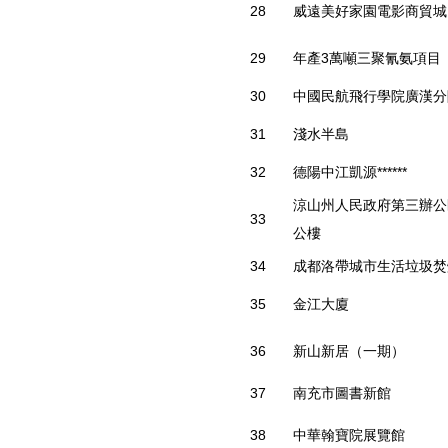
28
威遠美好家園電影商貿城
29
年產3萬噸三聚氰氨項目
30
中國民航飛行學院廣漢分
31
淺水半島
32
德陽中江凱源******
涼山州人民政府第三辦公
33
公樓
34
成都洛帶城市生活垃圾焚
35
金江大廈
36
新山新居（一期）
37
南充市圖書新館
38
中華翰寶院展覽館