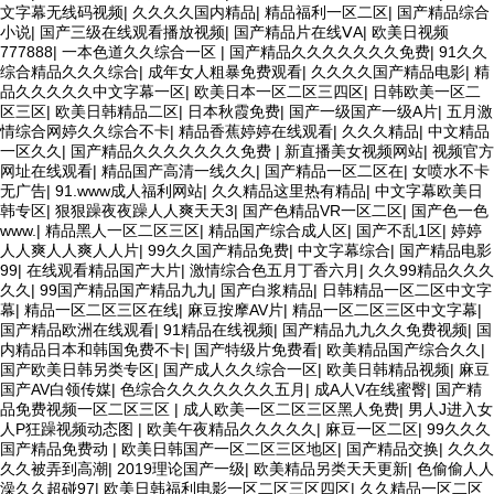
文字幕无线码视频
|
久久久久国内精品
|
精品福利一区二区
|
国产精品综合
小说
|
国产三级在线观看播放视频
|
国产精品片在线ⅤA
|
欧美日视频
777888
|
一本色道久久综合一区
|
国产精品久久久久久久久免费
|
91久久
综合精品久久久综合
|
成年女人粗暴免费观看
|
久久久久国产精品电影
|
精
品久久久久久中文字幕一区
|
欧美日本一区二区三四区
|
日韩欧美一区二
区三区
|
欧美日韩精品二区
|
日本秋霞免费
|
国产一级国产一级A片
|
五月激
情综合网婷久久综合不卡
|
精品香蕉婷婷在线观看
|
久久久精品
|
中文精品
一区久久
|
国产精品久久久久久久久免费
|
新直播美女视频网站
|
视频官方
网址在线观看
|
精品国产高清一线久久
|
国产精品一区二区在
|
女喷水不卡
无广告
|
91.www成人福利网站
|
久久精品这里热有精品
|
中文字幕欧美日
韩专区
|
狠狠躁夜夜躁人人爽天天3
|
国产色精品VR一区二区
|
国产色一色
www.
|
精品黑人一区二区三区
|
精品国产综合成人区
|
国产不乱1区
|
婷婷
人人爽人人爽人人片
|
99久久国产精品免费
|
中文字幕综合
|
国产精品电影
99
|
在线观看精品国产大片
|
激情综合色五月丁香六月
|
久久99精品久久久
久久
|
99国产精品国产精品九九
|
国产白浆精品
|
日韩精品一区二区中文字
幕
|
精品一区二区三区在线
|
麻豆按摩AV片
|
精品一区二区三区中文字幕
|
国产精品欧洲在线观看
|
91精品在线视频
|
国产精品九九久久免费视频
|
国
内精品日本和韩国免费不卡
|
国产特级片免费看
|
欧美精品国产综合久久
|
国产欧美日韩另类专区
|
国产成人久久综合一区
|
欧美日韩精品视频
|
麻豆
国产AV白领传媒
|
色综合久久久久久久久五月
|
成A人V在线蜜臀
|
国产精
品免费视频一区二区三区
|
成人欧美一区二区三区黑人免费
|
男人J进入女
人P狂躁视频动态图
|
欧美午夜精品久久久久久
|
麻豆一区二区
|
99久久久
国产精品免费动
|
欧美日韩国产一区二区三区地区
|
国产精品交换
|
久久久
久久被弄到高潮
|
2019理论国产一级
|
欧美精品另类天天更新
|
色偷偷人人
澡久久超碰97
|
欧美日韩福利电影一区二区三区四区
|
久久精品一区二区