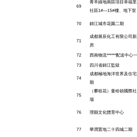
青羊綠地南區項目幸福里
69
社區1#—15#樓、地下室
70
錦江城市花園二期
成都展辰化工有限公司新
71
房
72
西南物流******配送中心
73
四川省錦江監獄
成都極地海洋世界及住宅
74
期
（攀枝花）曼哈頓國際社
75
場
76
理縣文化體育中心
77
華潤置地二十四城二期