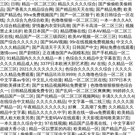
三区
|
日韩
|
精品一区二区三区
|
精品久久久久久综合
|
国产偷偷欧美偷精
品
|
国产香蕉久久精品综合网
|
国产精品拍天天在线
|
国产精品免费
|
欧美
国产精品色
|
99re免费视频国产
|
国产一区二区狠干
|
欧美日韩综合一区在
线
|
久久综合九色综合欧美
|
色噜噜狠狠一区二区三区
|
一本一本久久A久
久综合精品蜜桃
|
穿情趣内衣背到高潮
|
国产不卡高清一区二区三区
|
视频
禁止未18岁
|
欧美日本国产一区
|
精品嘿咻在线
|
日本AⅤ精品一区二区三
区在线
|
精品国产一区二区三级四区
|
欧美AⅤ视频一区二区三区
|
91精品
国产综合久久久久久
|
国产96AV视频
|
99r在线视频免费视频免
|
中文久久
久久久精品国产
|
国产高清天干天天天
|
日韩国产中文
|
网站免费在线观看
|
激情com
|
国产剧情区
|
正在播放国产Av国模私拍
|
国产手机精品一区二
区
|
91精品国内久久久久精品一本
|
色综合久久精品中文字幕首页
|
久久
久久久久精品成人热
|
337P日本欧洲大胆艺术图
|
AV 在线
|
久久精品一区
二区三区
|
2021久久久久久久久久
|
色综合久久久久久久综合
|
久久久久
久久精品免费观看
|
国产精品玖玖玖9999
|
久久噜噜色综合一区二区
|
新
中文字幕av专区
|
中文乱人伦动漫
|
精品一区二区三区在线
|
337P日本大
胆欧美裸体艺术
|
国产女精品视频网站免费蜜芽
|
色噜噜狠狠狠狠色综合
久一
|
日韩精品视频免费专区
|
国产乱码一区二区三区爽爽爽
|
99婷婷久久
精品国产一区二区
|
国产伦精品一区二区三区视频网站
|
丰满久久久久久4
|
在线综合中文精品
|
久久久久久精品
|
中文字幕一线二线三线
|
久久久久国
产精品一区
|
午夜精品久久久久久久
|
好爽…又高潮了免费
|
久久精品久久
精品中文字幕
|
精品久久久久久中字
|
欧美在线一级va免费观看
|
欧美精品
黑人粗大欧美另类
|
国产无套码AⅤ在线观看
|
天天影视清纯唯美第37页
|
一本久道久久综合中文
|
97在线视频
|
精品国产品香蕉在线。
|
中文字幕97
超碰大香小说
|
精品一区以豐富的內容
|
欧美精品一区
|
国产精品产品一区
二区三区
|
偷偷要一区二区三区中文字幕
|
vA不卡无马
|
国产欧美一区二