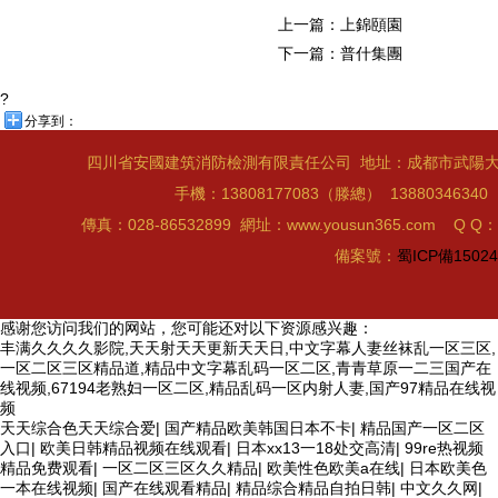
上一篇：
上錦頤園
下一篇：
普什集團
?
分享到：
四川省安國建筑消防檢測有限責任公司 地址：成都市武陽大道
手機：13808177083（滕總） 1388034634
傳真：028-86532899 網址：www.yousun365.com Q Q：
備案號：
蜀ICP備15024
感谢您访问我们的网站，您可能还对以下资源感兴趣：
丰满久久久久影院,天天射天天更新天天日,中文字幕人妻丝袜乱一区三区,
一区二区三区精品道,精品中文字幕乱码一区二区,青青草原一二三国产在
线视频,67194老熟妇一区二区,精品乱码一区内射人妻,国产97精品在线视
频
天天综合色天天综合爱
|
国产精品欧美韩国日本不卡
|
精品国产一区二区
入口
|
欧美日韩精品视频在线观看
|
日本xx13一18处交高清
|
99re热视频
精品免费观看
|
一区二区三区久久精品
|
欧美性色欧美a在线
|
日本欧美色
一本在线视频
|
国产在线观看精品
|
精品综合精品自拍日韩
|
中文久久网
|