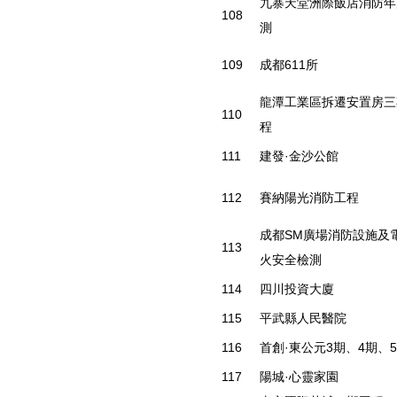
九寨天堂洲際飯店消防年
108
測
109
成都611所
龍潭工業區拆遷安置房三
110
程
111
建發·金沙公館
112
賽納陽光消防工程
成都SM廣場消防設施及
113
火安全檢測
114
四川投資大廈
115
平武縣人民醫院
116
首創·東公元3期、4期、
117
陽城·心靈家園