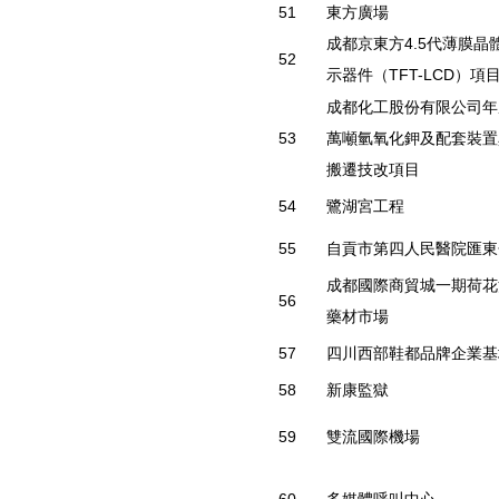
51
東方廣場
成都京東方4.5代薄膜晶
52
示器件（TFT-LCD）項
成都化工股份有限公司年
53
萬噸氫氧化鉀及配套裝置
搬遷技改項目
54
鷺湖宮工程
55
自貢市第四人民醫院匯東
成都國際商貿城一期荷花
56
藥材市場
57
四川西部鞋都品牌企業基
58
新康監獄
59
雙流國際機場
60
多媒體呼叫中心