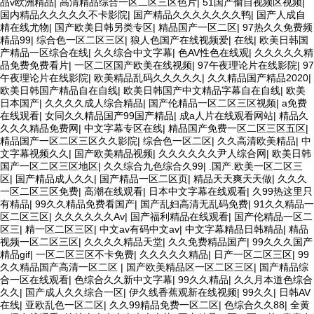
品v欧洲精品
|
高清精品综合一区二区三区色片
|
51国产偷自视频区视频
|
国内精品久久久久久不卡影院
|
国产精品久久久久久久久鸭
|
国产人成自
精在线尤物
|
国产欧美日韩另类专区
|
精品国产一区二区
|
97热久久免费频
精品99
|
综合色一区二区三区
|
狼人色国产在线视频爱
|
在线
|
欧美日韩国
产精品一区综合在线
|
久久综合中文字幕
|
色AV性色在线观
|
久久久久久精
品免费免费看片
|
一区二区国产欧美在线视频
|
97午夜理论片在线影院
|
97
午夜理论片在线影院
|
欧美精品乱码久久久久久
|
久久精品国产精品2020
|
欧美日韩国产精品自在自线
|
欧美日韩国产中文精品字幕自在自线
|
欧美
日本国产
|
久久久久成人综合精品
|
国产伦精品一区二区三区视频
|
a免费
在线观看
|
女同久久精品国产99国产精品
|
成a人片在线观看网站
|
精品久
久久久精品免费网
|
中文字幕专区在线
|
精品国产免费一区二区三区五区
|
精品国产一区二区三区久久影院
|
综合色一区二区
|
久久高清欧美精品
|
中
文字幕视频久久
|
国产欧美精品视频
|
久久久久久久尹人综合网
|
欧美日韩
国产一区二区三区地区
|
久久综合九色综合久99
|
.国产.欧美一区二区三
区
|
国产精品成人久久
|
国产精品一区二区页
|
精品天天爽天天做
|
久久久
一区二区三区免费
|
高潮在线观看
|
日本中文字幕在线观看
|
久99热这里只
有精品
|
99久久精品免费看国产
|
国产乱妇高清无乱码免费
|
91久久精品一
区二区三区
|
久久久久久久Av
|
国产福利精品在线观看
|
国产伦精品一区二
区三
|
精一区二区三区
|
中文av有码中文av
|
中文字幕精品日韩精品
|
精品
视频一区二区三区
|
久久久久精品天堂
|
久久免费精品国产
|
99久久久国产
精品gif
|
一区二区三区不卡免费
|
久久久久久精品
|
日产一区二区三区
|
99
久久精品国产高清一区二区
|
国产欧美精品区一区二区三区
|
国产精品综
合一区在线观看
|
色综合久久新中文字幕
|
99久久精品
|
久久月本道色综合
久久
|
国产成人久久综合一区
|
伊久线香蕉观新在线视频
|
99久久
|
日韩AV
在线
|
亚欧乱色一区二区
|
久久99精品免费一区二区
|
色综合久久88
|
全黄