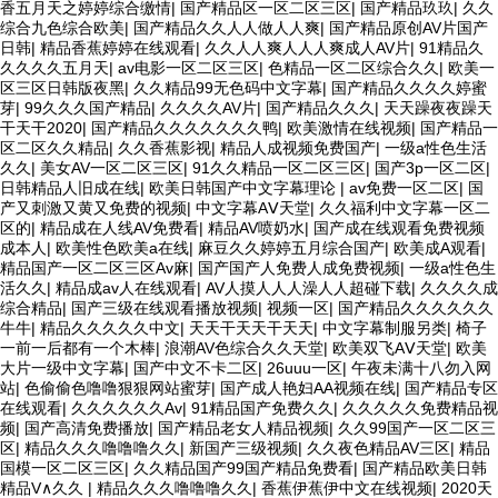
香五月天之婷婷综合缴情
|
国产精品区一区二区三区
|
国产精品玖玖
|
久久
综合九色综合欧美
|
国产精品久久人人做人人爽
|
国产精品原创AV片国产
日韩
|
精品香蕉婷婷在线观看
|
久久人人爽人人人爽成人AV片
|
91精品久
久久久久五月天
|
av电影一区二区三区
|
色精品一区二区综合久久
|
欧美一
区三区日韩版夜黑
|
久久精品99无色码中文字幕
|
国产精品久久久久婷蜜
芽
|
99久久久国产精品
|
久久久久AV片
|
国产精品久久久
|
天天躁夜夜躁天
干天干2020
|
国产精品久久久久久久久鸭
|
欧美激情在线视频
|
国产精品一
区二区久久精品
|
久久香蕉影视
|
精品人成视频免费国产
|
一级a性色生活
久久
|
美女AV一区二区三区
|
91久久精品一区二区三区
|
国产3p一区二区
|
日韩精品人旧成在线
|
欧美日韩国产中文字幕理论
|
av免费一区二区
|
国
产又刺激又黄又免费的视频
|
中文字幕AⅤ天堂
|
久久福利中文字幕一区二
区的
|
精品成在人线AV免费看
|
精品AV喷奶水
|
国产成在线观看免费视频
成本人
|
欧美性色欧美a在线
|
麻豆久久婷婷五月综合国产
|
欧美成A观看
|
精品国产一区二区三区Av麻
|
国产国产人免费人成免费视频
|
一级a性色生
活久久
|
精品成av人在线观看
|
AV人摸人人人澡人人超碰下载
|
久久久久成
综合精品
|
国产三级在线观看播放视频
|
视频一区
|
国产精品久久久久久久
牛牛
|
精品久久久久久中文
|
天天干天天干天天
|
中文字幕制服另类
|
椅子
一前一后都有一个木棒
|
浪潮AV色综合久久天堂
|
欧美双飞AⅤ天堂
|
欧美
大片一级中文字幕
|
国产中文不卡二区
|
26uuu一区
|
午夜未满十八勿入网
站
|
色偷偷色噜噜狠狠网站蜜芽
|
国产成人艳妇AA视频在线
|
国产精品专区
在线观看
|
久久久久久久Av
|
91精品国产免费久久
|
久久久久久免费精品视
频
|
国产高清免费播放
|
国产精品老女人精品视频
|
久久99国产一区二区三
区
|
精品久久久噜噜噜久久
|
新国产三级视频
|
久久夜色精品AV三区
|
精品
国模一区二区三区
|
久久精品国产99国产精品免费看
|
国产精品欧美日韩
精品V∧久久
|
精品久久久噜噜噜久久
|
香蕉伊蕉伊中文在线视频
|
2020天