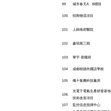
99
城市春天A、B標段
100
招商物流項目
101
上錦南府醫院
102
鑫領寓三期
103
華宇·蓉國府
104
成都樹德外國語學校
105
殲十集團科技廠房
光電子電氣生產研發基地
106
技術改造項目
107
監控信息指揮中心