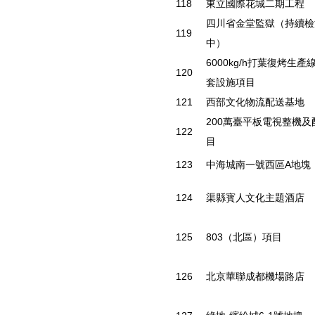
118
東立國際花城二期工程
四川省金堂監獄（持續檢
119
中）
6000kg/h打葉復烤生產
120
套設施項目
121
西部文化物流配送基地
200萬臺平板電視整機及
122
目
123
中海城南一號西區A地塊
124
渠縣寳人文化主題酒店
125
803（北區）項目
126
北京華聯成都機場路店