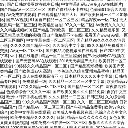
99
|
国产日韩欧美亚欧在线中日韩
|
中文字幕乱码av波多ji
|
AV在线影片
|
国产精品AⅤ一区二区三区
|
国自产偷精品不卡在线
|
色偷偷91综合久久噜
噜
|
AV免费在线观看
|
在线观看精品国产大片
|
国产欧美日韩一区二区加勒
比
|
国产AⅤ视频
|
91国自产精品一区二区三区
|
精品深夜av一区二区
|
无人
区乱码一区二区三区
|
欧美精品自拍
|
97久久一区二区
|
AV免费久久久久
|
久久精品视频a99
|
国产精品日韩欧美一区二区三区
|
久久精品娱乐领
|
又
深又粗又爽又猛的视频
|
国自产偷精品不卡在线
|
观看国产www
|
AV乱一区
二区三区四区
|
中文字幕在线一区二区三区
|
国产精品99久久久久久宅男
小说
|
久久久久国产精品一区
|
久久综合中文字幕
|
99久久精品免费看国产
交换
|
AV无一区二区三区
|
国产极品尤物粉嫩泬在线观看
|
日产2020中文
字幕
|
va手机在线电影
|
精品一区二区三区涩爱
|
国产小受呻吟GV视频在
线观看
|
国产无套码AⅤ在线观看
|
2018天天弄国产大片
|
欧美日韩一区二
区综合
|
99婷婷久久精品国产一区二区
|
国产精品高潮视频
|
欧美国产另
类精品
|
国产欧美成aⅴ人高清
|
一本色道久久综合亚州精品蜜桃
|
精品国
产一区二区
|
成人在线视频高清不卡
|
日本精品久久久久中文字幕
|
日韩精
品专区网址
|
免费观看一级
|
久久精品一区二区三区中文字幕
|
欧美精品a∨
在线观看
|
777久久精品一区二区三区
|
国产精品一区二区在
|
深夜影院精
品
|
色婷婷综合中文久久一本
|
国产欧美另类久久久精品免费
|
自拍中文三
级
|
欧洲中日韩手机在线床
|
久久久精品一二三区
|
日韩三级
|
久久综合精
品国产二区
|
99久久精品国产高清一区二区
|
久久一区二区三区电影
|
日韩
精品国产
|
国产精品AⅤ一区二区三区
|
国产午夜精品免费看
|
欧美97色伦
综合
|
欧美中文字幕在线观看
|
欧美成人午夜视频在线
|
色综合久久中文色
婷婷
|
欧美午夜精品久久久久久
|
日韩
|
精品三级久久久久久久
|
又色又紧
又爽又刺激视频
|
日本免费不卡在线一区二区三区
|
狠狠久久久久久综合
蜜桃
|
2020青草国产9r在线
|
国产美女人喷水在线观看
|
2020天天喷水天