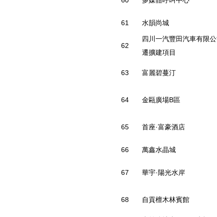
61
水韻尚城
四川一汽豐田汽車有限公
62
遷擴建項目
63
富麗碧蔓汀
64
金甌廣場B區
65
首座·富豪酒店
66
萬鑫水晶城
67
華宇·陽光水岸
68
自貢檀木林賓館