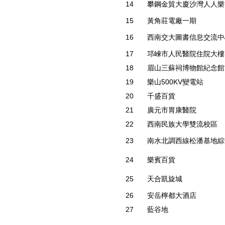
14
攀鋼金貿大廈沙灣人人樂***
15
黃角莊電廠一期
16
西南交大圖書信息交流中
17
邛崍市人民醫院住院大樓
18
眉山三蘇祠博物館紀念館
19
樂山500KV變電站
20
千盛百貨
21
廣元市胃康醫院
22
西南民族大學雙流校區
23
南水北調西線松潘基地綜
24
樂賓百貨
25
天合凱旋城
26
安岳檸都大酒店
27
藍谷地