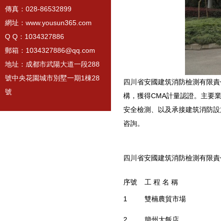
傳真：028-86532899
網址：www.yousun365.com
Q Q：1034327886
郵箱：1034327886@qq.com
地址：成都市武陽大道一段288
號中央花園城市別墅一期1棟28
四川省安國建筑消防檢測有限責
號
構，獲得CMA計量認證。主要
安全檢測、以及承接建筑消防設
咨詢。
四川省安國建筑消防檢測
序號
工 程 名 稱
1
雙楠農貿市場
2
簡州大飯店