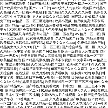
区
|
国产日韩欧美
|
91囯产蜜桃18
|
国产欧美日韩综合精品一区二区
|
国产
日产欧美欧韩在线
|
国产2021日韩
|
av中文乱人伦在线r
|
欧美国产精品久
久高清
|
久久一级福利午夜福利
|
国产精品久久久久久久久免费
|
色综合久
久精品中文字幕首页
|
男人的天堂久久精品激情
|
国产乱人伦偷精品视频
免下载
|
av精品一区二区三区宅噜噜
|
欧美小视频
|
精品欧美高清不卡高
清
|
国产精品一品二品R
|
特级A级免费观看网站
|
99视频在线观看免费的
|
美女1区2区3区免费观看网站
|
大色欧美8a
|
国产精品九九久久免费视频
|
99r精品视频只有精品高清6
|
国产一区区二区在线
|
AⅤ精品一区二区
|
男
女一区二区三区
|
2020香蕉在线观看
|
久久精品国产99国产精品免费看
|
欧美精品v日韩精品v国产精品
|
精品美女久久久aaa
|
免费精品国自产拍
|
精品美女久久久久99
|
日产一区二区三区
|
国产综合精品一区二区
|
久久久
久精品一区中文字幕
|
欧美国产另类精品
|
欧美一级特黄大片在线看
|
国产
乱a一级多女
|
欧美日韩国产成人高清视频
|
国产裸舞表演裸体一区二区
|
欧美精品精品
|
国产精品高潮视频
|
高清不卡视频
|
中文字幕a∨
|
av精品主
页
|
在线免费的视频
|
久久综合精品国产二区
|
欧美v国产蜜芽TV
|
久久国
产高清观看
|
在线精品观看不卡欧
|
9l国产精品久久久久麻豆
|
久久久天天
天综合网
|
在线观看一级大片婷婷
|
免费看欧美一级特黄a大片
|
欧美日韩
中文字幕
|
在线观看日本免费A∨视频
|
一级观看
|
日韩精品欧美激情综合
|
久久6久久66热这里只是精品
|
欧美日韩精品一区二区三区不卡
|
99久久免
费国产精品黑人
|
国产特级片免费看欧美日韩中文
|
一区二区三区不卡免
费
|
欧美日韩在线一区二区
|
91精品免费观看影视
|
伊人久久大香线蕉在观
看
|
日本午夜一区二区视频
|
女同成AV人片在线观看
|
久久国产乱子伦精品
免费午夜
|
91香蕉国产一二三区
|
久久夜色精品国产欧美乱
|
国产伦精品
一区二区三区女
|
欧美成人精品一级在线观看
|
久久天堂综合伊人
|
AV
|
国
产VV天堂
|
综合社区在线观看
|
337P日本大胆欧美裸体艺术
|
国产在线欧