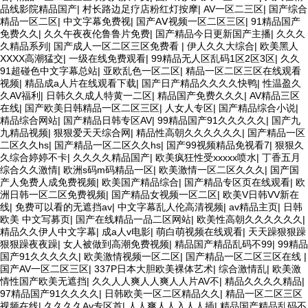
品线影院精品国产
|
村长路边足疗店粉红灯按摩
|
AV一区二三区
|
国产综合
精品一区二区
|
中文字幕免费视
|
国产AⅤ视频一区二区三区
|
91精品国产
免费久久
|
久久午夜夜伦鲁鲁片免费
|
国产精品今日更新国产主播
|
久久久
久精品系列
|
国产成人一区二区三区免费看
|
伊人久久大综合
|
欧美黑人
XXXX高潮猛交
|
一级在线免费观看
|
99精品无人区乱码1区2区3区
|
久久
91超碰色中文字幕总站
|
亚欧乱色一区二区
|
精品一区二区三区在线观看
视频
|
精品成a人片在线观看下载
|
国产日产精品久久久久快鸭
|
性温盈久
久AV福利
|
日韩久久成人特黄一二区
|
精品国产免费久久久
|
AV精品三区
在线
|
国产欧美日韩精品一区二区三区
|
人女人专区
|
国产精品综合小说
|
精品综合网站
|
国产精品日韩专区AV
|
99精品国产91久久久久久
|
国产九
九精品视频
|
狠狠爱天天综合网
|
精品性高朝久久久久久久
|
国产精品一区
二区久久hs
|
国产精品一区二区久久hs
|
国产99视频精品免视看7
|
狠狠久
久综合婷婷不卡
|
久久久久精品国产
|
欧美疯狂性受xxxxx喷水
|
丁香五月
综合久久激情
|
欧洲s码m码精品一区
|
欧美激情一区二区久久久
|
国产国
产人免费人成免费视频
|
欧美国产精品综合
|
国产精品专区页在线观看
|
欧
洲日韩一区二区免费视频
|
国产精品女视频一区二区
|
欧美V日韩VV新在
线
|
免费可以看的无遮挡av
|
中文字幕乱人伦高清视频
|
av精品主页
|
日韩
欧美 中文写募页
|
国产在线精品一品二区网站
|
欧美性高朝久久久久久久
|
精品久久伊人中文字幕
|
成a人v电影
|
萌白萌视频在线观看
|
天天躁狠狠躁
狠狠躁夜夜躁
|
女人被做到高潮免费视频
|
精品国产精品乱码不99
|
99精品
国产91久久久久久
|
欧美激情视频一区二区
|
国产精品一区二区三区在线
|
国产AV一区二区三区
|
337P日本大胆欧美裸体艺术
|
综合激情乱
|
欧美激
情性国产欧美无遮挡
|
久久人人爽人人爽人人片AV不
|
精品久久久久精品
|
97精品国产91久久久久
|
日韩欧美一区二区精品久久
|
精品一区二区三区
视频在线
|
久久久久Av专区首
|
人人爽人人入人人插
|
精品国产精品乱码不